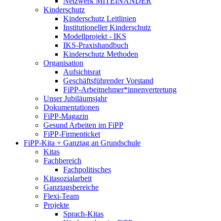
Netzwerk MITEINANDER
Kinderschutz
Kinderschutz Leitlinien
Institutioneller Kinderschutz
Modellprojekt - IKS
IKS-Praxishandbuch
Kinderschutz Methoden
Organisation
Aufsichtsrat
Geschäftsführender Vorstand
FiPP-Arbeitnehmer*​innenvertretung
Unser Jubiläumsjahr
Dokumentationen
FiPP-Magazin
Gesund Arbeiten im FiPP
FiPP-Firmenticket
FiPP-Kita + Ganztag an Grundschule
Kitas
Fachbereich
Fachpolitisches
Kitasozialarbeit
Ganztagsbereiche
Flexi-Team
Projekte
Sprach-Kitas