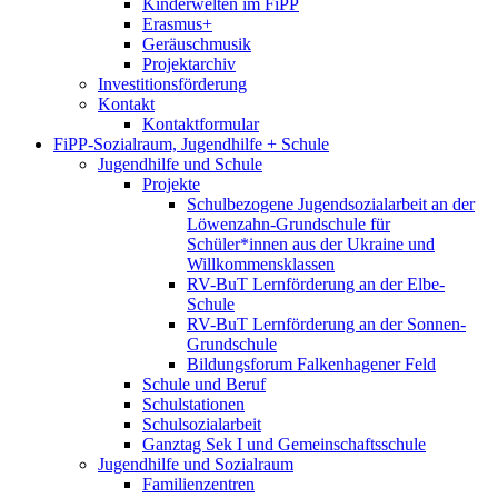
Kinderwelten im FiPP
Erasmus+
Geräuschmusik
Projektarchiv
Investitionsförderung
Kontakt
Kontaktformular
FiPP-Sozialraum, Jugendhilfe + Schule
Jugendhilfe und Schule
Projekte
Schulbezogene Jugendsozialarbeit an der
Löwenzahn-Grundschule für
Schüler*innen aus der Ukraine und
Willkommensklassen
RV-BuT Lernförderung an der Elbe-
Schule
RV-BuT Lernförderung an der Sonnen-
Grundschule
Bildungsforum Falkenhagener Feld
Schule und Beruf
Schulstationen
Schulsozialarbeit
Ganztag Sek I und Gemeinschaftsschule
Jugendhilfe und Sozialraum
Familienzentren