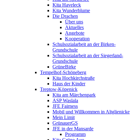
Kita Haveleck
Kita Wunderblume
Die Drachen
Über uns
Aktuelles
Angebote
Kooperation
Schulsozialarbeit an der Birken-
Grundschule
Schulsozialarbeit an der Siegerland-
Grundschule
GrüneBirke
Tempelhof-Schöneberg
Kita Hochkirchstraße
Haus der Kinder
Treptow-Köpenick
Kita am Märchenpark
ASP Waslala
JFE Fairness
Mobil und Willkommen in Altglienicke
Mein Limit
GrünauerGS
JFE in der Mansarde
Programm
Kita Grüne Aue