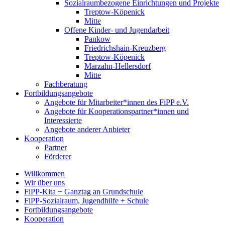
Sozialraumbezogene Einrichtungen und Projekte
Treptow-Köpenick
Mitte
Offene Kinder- und Jugendarbeit
Pankow
Friedrichshain-Kreuzberg
Treptow-Köpenick
Marzahn-Hellersdorf
Mitte
Fachberatung
Fortbildungsangebote
Angebote für Mitarbeiter*innen des FiPP e.V.
Angebote für Kooperationspartner*innen und
Interessierte
Angebote anderer Anbieter
Kooperation
Partner
Förderer
Willkommen
Wir über uns
FiPP-Kita + Ganztag an Grundschule
FiPP-Sozialraum, Jugendhilfe + Schule
Fortbildungsangebote
Kooperation