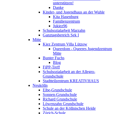
unterstützen!
Danke
Kinder- und Jugendhaus an der Wuhle
Kita Hasenburg
Familienzentrum
Jukiez96
Schulsozialarbeit Marzahn
Ganztagsbereich Sek I
Mitte
Kiez Zentrum Villa Lützow
Queerdom - Queeres Jugendzentrum
Mitte
Bunter Fuchs
Blog
FiPP-Treff
Schulsozialarbeit an der Allegro-
Grundschule
Stadtteilzentrum KREATIVHAUS
Neukölln
Elbe-Grundschule
Sonnen-Grundschule
Richard Grundschule
Löwenzahn Grundschule
Schule an der Köllnischen Heide
Zürich-Schule