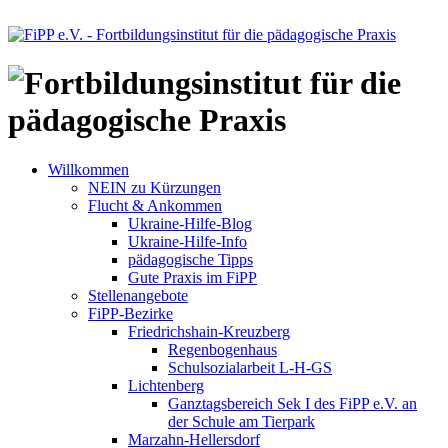
Willkommen
NEIN zu Kürzungen
Flucht & Ankommen
Ukraine-Hilfe-Blog
Ukraine-Hilfe-Info
pädagogische Tipps
Gute Praxis im FiPP
Stellenangebote
FiPP-Bezirke
Friedrichshain-Kreuzberg
Regenbogenhaus
Schulsozialarbeit L-H-GS
Lichtenberg
Ganztagsbereich Sek I des FiPP e.V. an
der Schule am Tierpark
Marzahn-Hellersdorf