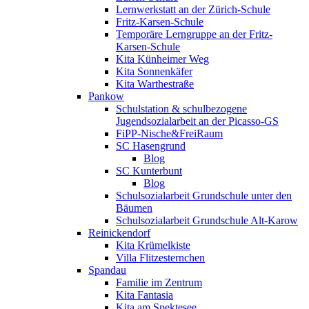
Lernwerkstatt an der Zürich-Schule
Fritz-Karsen-Schule
Temporäre Lerngruppe an der Fritz-
Karsen-Schule
Kita Künheimer Weg
Kita Sonnenkäfer
Kita Warthestraße
Pankow
Schulstation & schulbezogene
Jugendsozialarbeit an der Picasso-GS
FiPP-Nische&FreiRaum
SC Hasengrund
Blog
SC Kunterbunt
Blog
Schulsozialarbeit Grundschule unter den
Bäumen
Schulsozialarbeit Grundschule Alt-Karow
Reinickendorf
Kita Krümelkiste
Villa Flitzesternchen
Spandau
Familie im Zentrum
Kita Fantasia
Kita am Spektesee