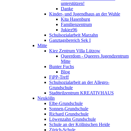
unterstützen!
Danke
Kinder- und Jugendhaus an der Wuhle
Kita Hasenburg
Familienzentrum
Jukiez96
Schulsozialarbeit Marzahn
Ganztagsbereich Sek I
Mitte
Kiez Zentrum Villa Lützow
Queerdom - Queeres Jugendzentrum
Mitte
Bunter Fuchs
Blog
FiPP-Treff
Schulsozialarbeit an der Allegro-
Grundschule
Stadtteilzentrum KREATIVHAUS
Neukölln
Elbe-Grundschule
Sonnen-Grundschule
Richard Grundschule
Löwenzahn Grundschule
Schule an der Köllnischen Heide
Zürich-Schule