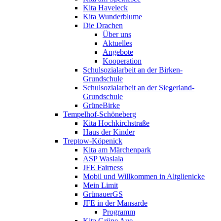
Kita Haveleck
Kita Wunderblume
Die Drachen
Über uns
Aktuelles
Angebote
Kooperation
Schulsozialarbeit an der Birken-
Grundschule
Schulsozialarbeit an der Siegerland-
Grundschule
GrüneBirke
Tempelhof-Schöneberg
Kita Hochkirchstraße
Haus der Kinder
Treptow-Köpenick
Kita am Märchenpark
ASP Waslala
JFE Fairness
Mobil und Willkommen in Altglienicke
Mein Limit
GrünauerGS
JFE in der Mansarde
Programm
Kita Grüne Aue