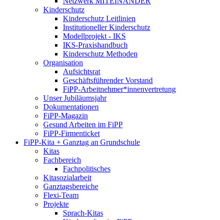
Netzwerk MITEINANDER
Kinderschutz
Kinderschutz Leitlinien
Institutioneller Kinderschutz
Modellprojekt - IKS
IKS-Praxishandbuch
Kinderschutz Methoden
Organisation
Aufsichtsrat
Geschäftsführender Vorstand
FiPP-Arbeitnehmer*​innenvertretung
Unser Jubiläumsjahr
Dokumentationen
FiPP-Magazin
Gesund Arbeiten im FiPP
FiPP-Firmenticket
FiPP-Kita + Ganztag an Grundschule
Kitas
Fachbereich
Fachpolitisches
Kitasozialarbeit
Ganztagsbereiche
Flexi-Team
Projekte
Sprach-Kitas