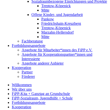
Sozialraumbezogene Einrichtungen und Projekte
Treptow-Köpenick
Mitte
Offene Kinder- und Jugendarbeit
Pankow
Friedrichshain-Kreuzberg
Treptow-Köpenick
Marzahn-Hellersdorf
Mitte
Fachberatung
Fortbildungsangebote
Angebote für Mitarbeiter*innen des FiPP e.V.
Angebote für Kooperationspartner*innen und
Interessierte
Angebote anderer Anbieter
Kooperation
Partner
Förderer
Willkommen
Wir über uns
FiPP-Kita + Ganztag an Grundschule
FiPP-Sozialraum, Jugendhilfe + Schule
Fortbildungsangebote
Kooperation