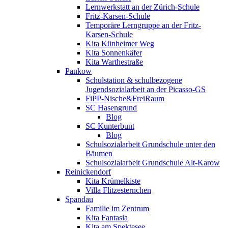
Lernwerkstatt an der Zürich-Schule
Fritz-Karsen-Schule
Temporäre Lerngruppe an der Fritz-
Karsen-Schule
Kita Künheimer Weg
Kita Sonnenkäfer
Kita Warthestraße
Pankow
Schulstation & schulbezogene
Jugendsozialarbeit an der Picasso-GS
FiPP-Nische&FreiRaum
SC Hasengrund
Blog
SC Kunterbunt
Blog
Schulsozialarbeit Grundschule unter den
Bäumen
Schulsozialarbeit Grundschule Alt-Karow
Reinickendorf
Kita Krümelkiste
Villa Flitzesternchen
Spandau
Familie im Zentrum
Kita Fantasia
Kita am Spektesee