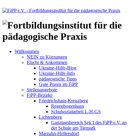
Willkommen
NEIN zu Kürzungen
Flucht & Ankommen
Ukraine-Hilfe-Blog
Ukraine-Hilfe-Info
pädagogische Tipps
Gute Praxis im FiPP
Stellenangebote
FiPP-Bezirke
Friedrichshain-Kreuzberg
Regenbogenhaus
Schulsozialarbeit L-H-GS
Lichtenberg
Ganztagsbereich Sek I des FiPP e.V. an
der Schule am Tierpark
Marzahn-Hellersdorf