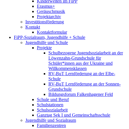
Kinderwelten im FiPP
Erasmus+
Geräuschmusik
Projektarchiv
Investitionsförderung
Kontakt
Kontaktformular
FiPP-Sozialraum, Jugendhilfe + Schule
Jugendhilfe und Schule
Projekte
Schulbezogene Jugendsozialarbeit an der
Löwenzahn-Grundschule für
Schüler*innen aus der Ukraine und
Willkommensklassen
RV-BuT Lernförderung an der Elbe-
Schule
RV-BuT Lernförderung an der Sonnen-
Grundschule
Bildungsforum Falkenhagener Feld
Schule und Beruf
Schulstationen
Schulsozialarbeit
Ganztag Sek I und Gemeinschaftsschule
Jugendhilfe und Sozialraum
Familienzentren