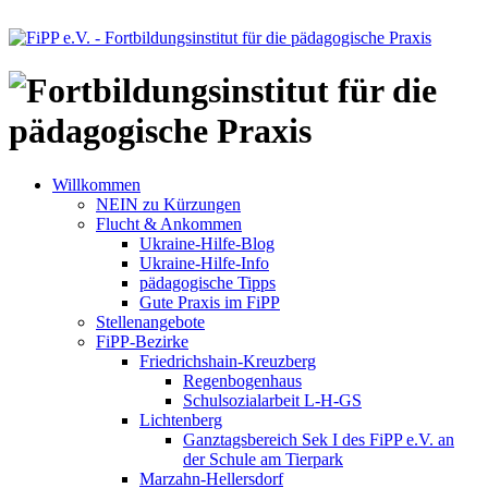
Willkommen
NEIN zu Kürzungen
Flucht & Ankommen
Ukraine-Hilfe-Blog
Ukraine-Hilfe-Info
pädagogische Tipps
Gute Praxis im FiPP
Stellenangebote
FiPP-Bezirke
Friedrichshain-Kreuzberg
Regenbogenhaus
Schulsozialarbeit L-H-GS
Lichtenberg
Ganztagsbereich Sek I des FiPP e.V. an
der Schule am Tierpark
Marzahn-Hellersdorf