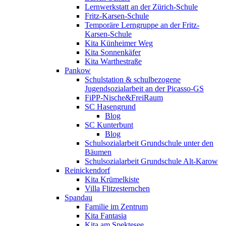
Lernwerkstatt an der Zürich-Schule
Fritz-Karsen-Schule
Temporäre Lerngruppe an der Fritz-
Karsen-Schule
Kita Künheimer Weg
Kita Sonnenkäfer
Kita Warthestraße
Pankow
Schulstation & schulbezogene
Jugendsozialarbeit an der Picasso-GS
FiPP-Nische&FreiRaum
SC Hasengrund
Blog
SC Kunterbunt
Blog
Schulsozialarbeit Grundschule unter den
Bäumen
Schulsozialarbeit Grundschule Alt-Karow
Reinickendorf
Kita Krümelkiste
Villa Flitzesternchen
Spandau
Familie im Zentrum
Kita Fantasia
Kita am Spektesee