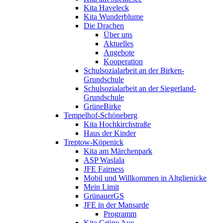
Kita Haveleck
Kita Wunderblume
Die Drachen
Über uns
Aktuelles
Angebote
Kooperation
Schulsozialarbeit an der Birken-
Grundschule
Schulsozialarbeit an der Siegerland-
Grundschule
GrüneBirke
Tempelhof-Schöneberg
Kita Hochkirchstraße
Haus der Kinder
Treptow-Köpenick
Kita am Märchenpark
ASP Waslala
JFE Fairness
Mobil und Willkommen in Altglienicke
Mein Limit
GrünauerGS
JFE in der Mansarde
Programm
Kita Grüne Aue