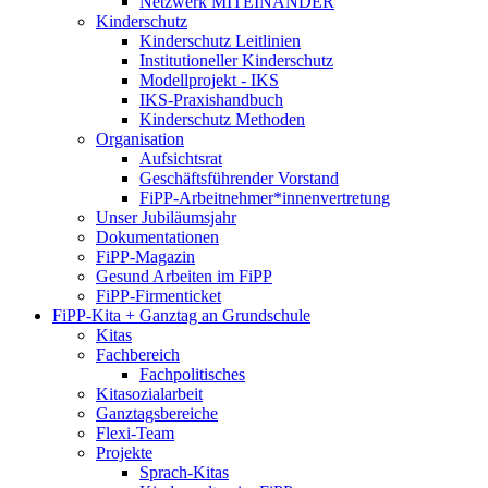
Netzwerk MITEINANDER
Kinderschutz
Kinderschutz Leitlinien
Institutioneller Kinderschutz
Modellprojekt - IKS
IKS-Praxishandbuch
Kinderschutz Methoden
Organisation
Aufsichtsrat
Geschäftsführender Vorstand
FiPP-Arbeitnehmer*​innenvertretung
Unser Jubiläumsjahr
Dokumentationen
FiPP-Magazin
Gesund Arbeiten im FiPP
FiPP-Firmenticket
FiPP-Kita + Ganztag an Grundschule
Kitas
Fachbereich
Fachpolitisches
Kitasozialarbeit
Ganztagsbereiche
Flexi-Team
Projekte
Sprach-Kitas