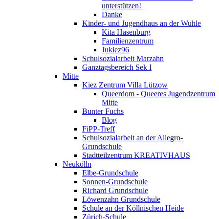
unterstützen!
Danke
Kinder- und Jugendhaus an der Wuhle
Kita Hasenburg
Familienzentrum
Jukiez96
Schulsozialarbeit Marzahn
Ganztagsbereich Sek I
Mitte
Kiez Zentrum Villa Lützow
Queerdom - Queeres Jugendzentrum
Mitte
Bunter Fuchs
Blog
FiPP-Treff
Schulsozialarbeit an der Allegro-
Grundschule
Stadtteilzentrum KREATIVHAUS
Neukölln
Elbe-Grundschule
Sonnen-Grundschule
Richard Grundschule
Löwenzahn Grundschule
Schule an der Köllnischen Heide
Zürich-Schule