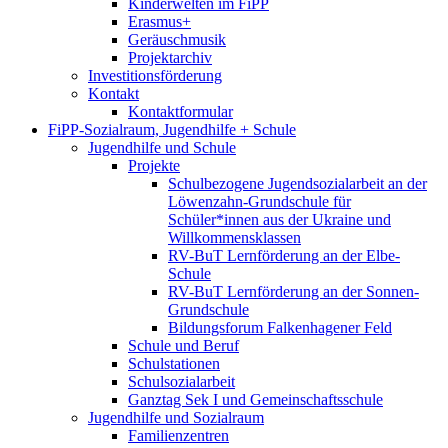
Kinderwelten im FiPP
Erasmus+
Geräuschmusik
Projektarchiv
Investitionsförderung
Kontakt
Kontaktformular
FiPP-Sozialraum, Jugendhilfe + Schule
Jugendhilfe und Schule
Projekte
Schulbezogene Jugendsozialarbeit an der
Löwenzahn-Grundschule für
Schüler*innen aus der Ukraine und
Willkommensklassen
RV-BuT Lernförderung an der Elbe-
Schule
RV-BuT Lernförderung an der Sonnen-
Grundschule
Bildungsforum Falkenhagener Feld
Schule und Beruf
Schulstationen
Schulsozialarbeit
Ganztag Sek I und Gemeinschaftsschule
Jugendhilfe und Sozialraum
Familienzentren