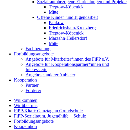
Sozialraumbezogene Einrichtungen und Projekte
Treptow-Köpenick
Mitte
Offene Kinder- und Jugendarbeit
Pankow
Friedrichshain-Kreuzberg
Treptow-Köpenick
Marzahn-Hellersdorf
Mitte
Fachberatung
Fortbildungsangebote
Angebote für Mitarbeiter*innen des FiPP e.V.
Angebote für Kooperationspartner*innen und
Interessierte
Angebote anderer Anbieter
Kooperation
Partner
Förderer
Willkommen
Wir über uns
FiPP-Kita + Ganztag an Grundschule
FiPP-Sozialraum, Jugendhilfe + Schule
Fortbildungsangebote
Kooperation