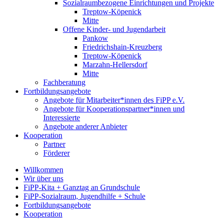
Sozialraumbezogene Einrichtungen und Projekte
Treptow-Köpenick
Mitte
Offene Kinder- und Jugendarbeit
Pankow
Friedrichshain-Kreuzberg
Treptow-Köpenick
Marzahn-Hellersdorf
Mitte
Fachberatung
Fortbildungsangebote
Angebote für Mitarbeiter*innen des FiPP e.V.
Angebote für Kooperationspartner*innen und
Interessierte
Angebote anderer Anbieter
Kooperation
Partner
Förderer
Willkommen
Wir über uns
FiPP-Kita + Ganztag an Grundschule
FiPP-Sozialraum, Jugendhilfe + Schule
Fortbildungsangebote
Kooperation