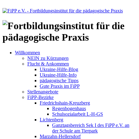
Willkommen
NEIN zu Kürzungen
Flucht & Ankommen
Ukraine-Hilfe-Blog
Ukraine-Hilfe-Info
pädagogische Tipps
Gute Praxis im FiPP
Stellenangebote
FiPP-Bezirke
Friedrichshain-Kreuzberg
Regenbogenhaus
Schulsozialarbeit L-H-GS
Lichtenberg
Ganztagsbereich Sek I des FiPP e.V. an
der Schule am Tierpark
Marzahn-Hellersdorf