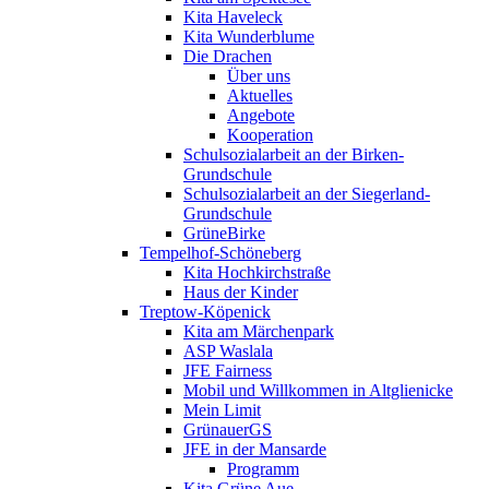
Kita Haveleck
Kita Wunderblume
Die Drachen
Über uns
Aktuelles
Angebote
Kooperation
Schulsozialarbeit an der Birken-
Grundschule
Schulsozialarbeit an der Siegerland-
Grundschule
GrüneBirke
Tempelhof-Schöneberg
Kita Hochkirchstraße
Haus der Kinder
Treptow-Köpenick
Kita am Märchenpark
ASP Waslala
JFE Fairness
Mobil und Willkommen in Altglienicke
Mein Limit
GrünauerGS
JFE in der Mansarde
Programm
Kita Grüne Aue