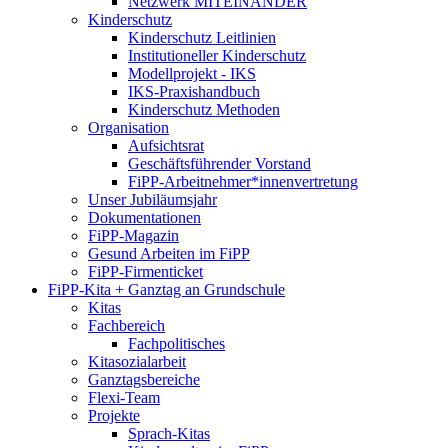
Netzwerk MITEINANDER
Kinderschutz
Kinderschutz Leitlinien
Institutioneller Kinderschutz
Modellprojekt - IKS
IKS-Praxishandbuch
Kinderschutz Methoden
Organisation
Aufsichtsrat
Geschäftsführender Vorstand
FiPP-Arbeitnehmer*​innenvertretung
Unser Jubiläumsjahr
Dokumentationen
FiPP-Magazin
Gesund Arbeiten im FiPP
FiPP-Firmenticket
FiPP-Kita + Ganztag an Grundschule
Kitas
Fachbereich
Fachpolitisches
Kitasozialarbeit
Ganztagsbereiche
Flexi-Team
Projekte
Sprach-Kitas