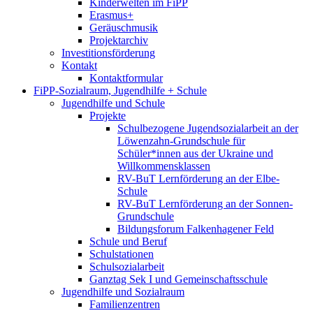
Kinderwelten im FiPP
Erasmus+
Geräuschmusik
Projektarchiv
Investitionsförderung
Kontakt
Kontaktformular
FiPP-Sozialraum, Jugendhilfe + Schule
Jugendhilfe und Schule
Projekte
Schulbezogene Jugendsozialarbeit an der
Löwenzahn-Grundschule für
Schüler*innen aus der Ukraine und
Willkommensklassen
RV-BuT Lernförderung an der Elbe-
Schule
RV-BuT Lernförderung an der Sonnen-
Grundschule
Bildungsforum Falkenhagener Feld
Schule und Beruf
Schulstationen
Schulsozialarbeit
Ganztag Sek I und Gemeinschaftsschule
Jugendhilfe und Sozialraum
Familienzentren