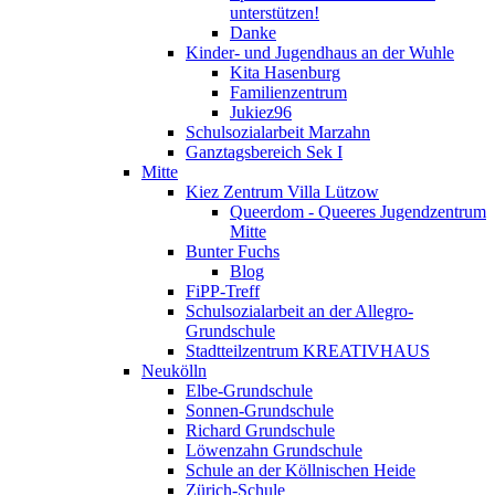
unterstützen!
Danke
Kinder- und Jugendhaus an der Wuhle
Kita Hasenburg
Familienzentrum
Jukiez96
Schulsozialarbeit Marzahn
Ganztagsbereich Sek I
Mitte
Kiez Zentrum Villa Lützow
Queerdom - Queeres Jugendzentrum
Mitte
Bunter Fuchs
Blog
FiPP-Treff
Schulsozialarbeit an der Allegro-
Grundschule
Stadtteilzentrum KREATIVHAUS
Neukölln
Elbe-Grundschule
Sonnen-Grundschule
Richard Grundschule
Löwenzahn Grundschule
Schule an der Köllnischen Heide
Zürich-Schule