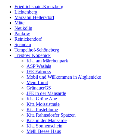
Friedrichshain-Kreuzberg
Lichtenberg
Marzahn-Hellersdorf
Mitte
Neukölln
Pankow
Reinickendorf
Spandau
Tempelhof-Schöneberg
Treptow-Köpenick
Kita am Märchenpark
ASP Waslala
JFE Fairness
Mobil und Willkommen in Altglienicke
Mein Limit
GrünauerGS
JFE in der Mansarde
Kita Grüne Aue
Kita Moissistraße
Kita Pusteblume
Kita Rahnsdorfer Spatzen
Kita in der Mansarde
Kita Sonnenschein
Melli-Beese-Haus