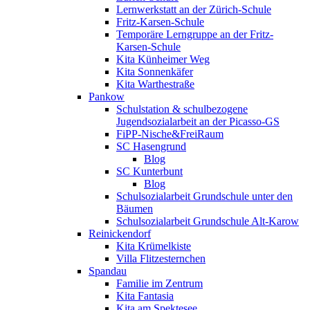
Lernwerkstatt an der Zürich-Schule
Fritz-Karsen-Schule
Temporäre Lerngruppe an der Fritz-
Karsen-Schule
Kita Künheimer Weg
Kita Sonnenkäfer
Kita Warthestraße
Pankow
Schulstation & schulbezogene
Jugendsozialarbeit an der Picasso-GS
FiPP-Nische&FreiRaum
SC Hasengrund
Blog
SC Kunterbunt
Blog
Schulsozialarbeit Grundschule unter den
Bäumen
Schulsozialarbeit Grundschule Alt-Karow
Reinickendorf
Kita Krümelkiste
Villa Flitzesternchen
Spandau
Familie im Zentrum
Kita Fantasia
Kita am Spektesee