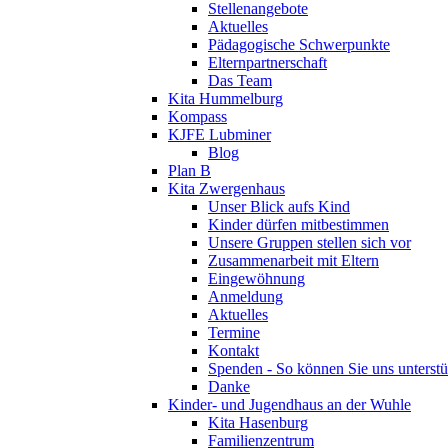
Stellenangebote
Aktuelles
Pädagogische Schwerpunkte
Elternpartnerschaft
Das Team
Kita Hummelburg
Kompass
KJFE Lubminer
Blog
Plan B
Kita Zwergenhaus
Unser Blick aufs Kind
Kinder dürfen mitbestimmen
Unsere Gruppen stellen sich vor
Zusammenarbeit mit Eltern
Eingewöhnung
Anmeldung
Aktuelles
Termine
Kontakt
Spenden - So können Sie uns unterstü
Danke
Kinder- und Jugendhaus an der Wuhle
Kita Hasenburg
Familienzentrum