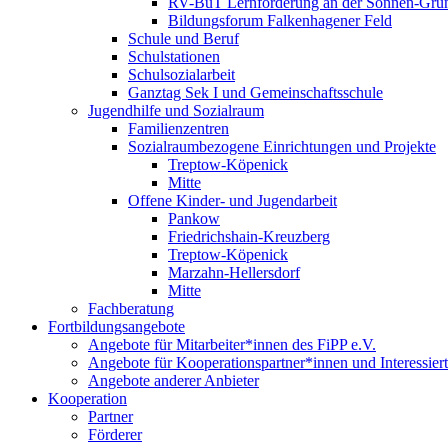
RV-BuT Lernförderung an der Sonnen-Gru
Bildungsforum Falkenhagener Feld
Schule und Beruf
Schulstationen
Schulsozialarbeit
Ganztag Sek I und Gemeinschaftsschule
Jugendhilfe und Sozialraum
Familienzentren
Sozialraumbezogene Einrichtungen und Projekte
Treptow-Köpenick
Mitte
Offene Kinder- und Jugendarbeit
Pankow
Friedrichshain-Kreuzberg
Treptow-Köpenick
Marzahn-Hellersdorf
Mitte
Fachberatung
Fortbildungsangebote
Angebote für Mitarbeiter*innen des FiPP e.V.
Angebote für Kooperationspartner*innen und Interessier
Angebote anderer Anbieter
Kooperation
Partner
Förderer