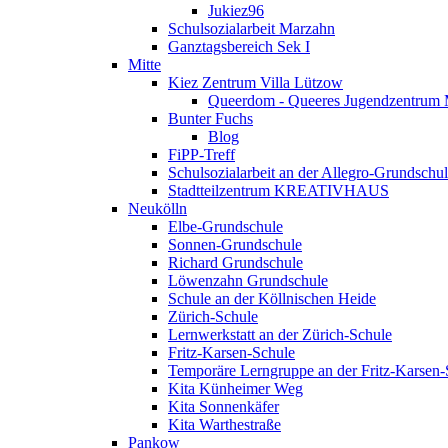
Jukiez96
Schulsozialarbeit Marzahn
Ganztagsbereich Sek I
Mitte
Kiez Zentrum Villa Lützow
Queerdom - Queeres Jugendzentrum 
Bunter Fuchs
Blog
FiPP-Treff
Schulsozialarbeit an der Allegro-Grundschu
Stadtteilzentrum KREATIVHAUS
Neukölln
Elbe-Grundschule
Sonnen-Grundschule
Richard Grundschule
Löwenzahn Grundschule
Schule an der Köllnischen Heide
Zürich-Schule
Lernwerkstatt an der Zürich-Schule
Fritz-Karsen-Schule
Temporäre Lerngruppe an der Fritz-Karsen-
Kita Künheimer Weg
Kita Sonnenkäfer
Kita Warthestraße
Pankow