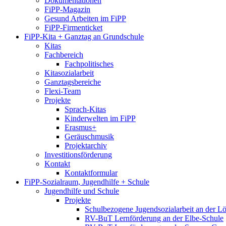
Dokumentationen
FiPP-Magazin
Gesund Arbeiten im FiPP
FiPP-Firmenticket
FiPP-Kita + Ganztag an Grundschule
Kitas
Fachbereich
Fachpolitisches
Kitasozialarbeit
Ganztagsbereiche
Flexi-Team
Projekte
Sprach-Kitas
Kinderwelten im FiPP
Erasmus+
Geräuschmusik
Projektarchiv
Investitionsförderung
Kontakt
Kontaktformular
FiPP-Sozialraum, Jugendhilfe + Schule
Jugendhilfe und Schule
Projekte
Schulbezogene Jugendsozialarbeit an der 
RV-BuT Lernförderung an der Elbe-Schule