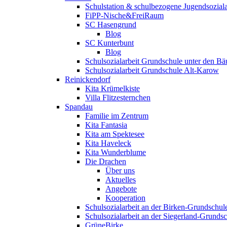
Schulstation & schulbezogene Jugendsoziala
FiPP-Nische&FreiRaum
SC Hasengrund
Blog
SC Kunterbunt
Blog
Schulsozialarbeit Grundschule unter den B
Schulsozialarbeit Grundschule Alt-Karow
Reinickendorf
Kita Krümelkiste
Villa Flitzesternchen
Spandau
Familie im Zentrum
Kita Fantasia
Kita am Spektesee
Kita Haveleck
Kita Wunderblume
Die Drachen
Über uns
Aktuelles
Angebote
Kooperation
Schulsozialarbeit an der Birken-Grundschul
Schulsozialarbeit an der Siegerland-Grunds
GrüneBirke