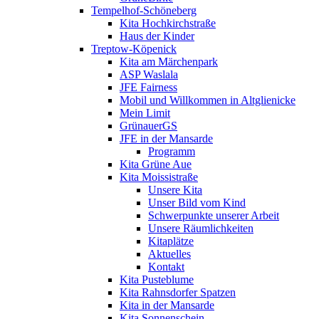
Tempelhof-Schöneberg
Kita Hochkirchstraße
Haus der Kinder
Treptow-Köpenick
Kita am Märchenpark
ASP Waslala
JFE Fairness
Mobil und Willkommen in Altglienicke
Mein Limit
GrünauerGS
JFE in der Mansarde
Programm
Kita Grüne Aue
Kita Moissistraße
Unsere Kita
Unser Bild vom Kind
Schwerpunkte unserer Arbeit
Unsere Räumlichkeiten
Kitaplätze
Aktuelles
Kontakt
Kita Pusteblume
Kita Rahnsdorfer Spatzen
Kita in der Mansarde
Kita Sonnenschein