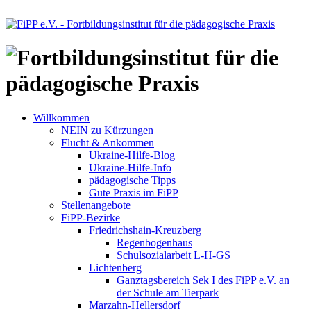
Willkommen
NEIN zu Kürzungen
Flucht & Ankommen
Ukraine-Hilfe-Blog
Ukraine-Hilfe-Info
pädagogische Tipps
Gute Praxis im FiPP
Stellenangebote
FiPP-Bezirke
Friedrichshain-Kreuzberg
Regenbogenhaus
Schulsozialarbeit L-H-GS
Lichtenberg
Ganztagsbereich Sek I des FiPP e.V. an
der Schule am Tierpark
Marzahn-Hellersdorf