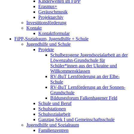
Kinderwelten im FiPP
Erasmus+
Geräuschmusik
Projektarchiv
Investitionsförderung
Kontakt
Kontaktformular
FiPP-Sozialraum, Jugendhilfe + Schule
Jugendhilfe und Schule
Projekte
Schulbezogene Jugendsozialarbeit an der
Löwenzahn-Grundschule für
Schüler*innen aus der Ukraine und
Willkommensklassen
RV-BuT Lernförderung an der Elbe-
Schule
RV-BuT Lernförderung an der Sonnen-
Grundschule
Bildungsforum Falkenhagener Feld
Schule und Beruf
Schulstationen
Schulsozialarbeit
Ganztag Sek I und Gemeinschaftsschule
Jugendhilfe und Sozialraum
Familienzentren