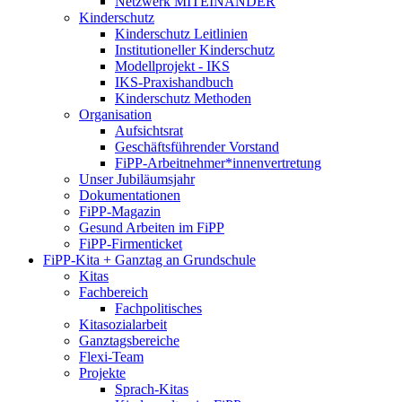
Netzwerk MITEINANDER
Kinderschutz
Kinderschutz Leitlinien
Institutioneller Kinderschutz
Modellprojekt - IKS
IKS-Praxishandbuch
Kinderschutz Methoden
Organisation
Aufsichtsrat
Geschäftsführender Vorstand
FiPP-Arbeitnehmer*​innenvertretung
Unser Jubiläumsjahr
Dokumentationen
FiPP-Magazin
Gesund Arbeiten im FiPP
FiPP-Firmenticket
FiPP-Kita + Ganztag an Grundschule
Kitas
Fachbereich
Fachpolitisches
Kitasozialarbeit
Ganztagsbereiche
Flexi-Team
Projekte
Sprach-Kitas