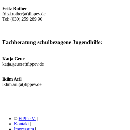
Fritz Rother
fritzi.rother(at)fippev.de
Tel: (030) 259 289 90
Fachberatung schulbezogene Jugendhilfe:
Katja Geue
katja.geue(at)fippev.de
Iklim Aril
iklim.aril(at)fippev.de
©
FiPP e.V.
|
Kontakt
|
Impressum
|