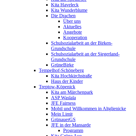
Kita Haveleck
Kita Wunderblume
Die Drachen
Über uns
Aktuelles
Angebote
Kooperation
Schulsozialarbeit an der Birken-
Grundschule
Schulsozialarbeit an der Siegerland-
Grundschule
GrüneBirke
Tempelhof-Schöneberg
Kita Hochkirchstraße
Haus der Kinder
Treptow-Köpenick
Kita am Märchenpark
ASP Waslala
JFE Fairness
Mobil und Willkommen in Altglienicke
Mein Limit
GrünauerGS
JFE in der Mansarde
Programm
Kita Grüne Aue