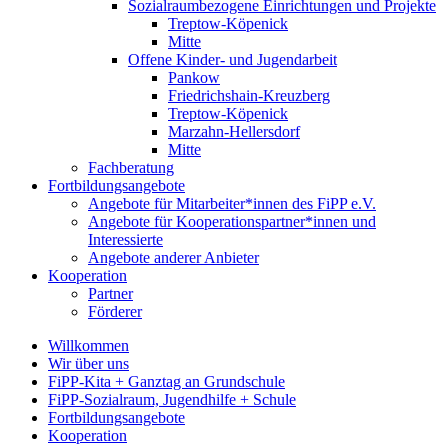
Sozialraumbezogene Einrichtungen und Projekte
Treptow-Köpenick
Mitte
Offene Kinder- und Jugendarbeit
Pankow
Friedrichshain-Kreuzberg
Treptow-Köpenick
Marzahn-Hellersdorf
Mitte
Fachberatung
Fortbildungsangebote
Angebote für Mitarbeiter*innen des FiPP e.V.
Angebote für Kooperationspartner*innen und
Interessierte
Angebote anderer Anbieter
Kooperation
Partner
Förderer
Willkommen
Wir über uns
FiPP-Kita + Ganztag an Grundschule
FiPP-Sozialraum, Jugendhilfe + Schule
Fortbildungsangebote
Kooperation