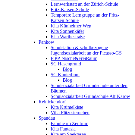
Lernwerkstatt an der Zürich-Schule
Fritz-Karsen-Schule
Temporäre Lerngruppe an der Fritz-
Karsen-Schule
Kita Künheimer Weg
Kita Sonnenkäfer
Kita Warthestraße
Pankow
Schulstation & schulbezogene
Jugendsozialarbeit an der Picasso-GS
FiPP-Nische&FreiRaum
SC Hasengrund
Blog
SC Kunterbunt
Blog
Schulsozialarbeit Grundschule unter den
Bäumen
Schulsozialarbeit Grundschule Alt-Karow
Reinickendorf
Kita Krümelkiste
Villa Flitzesternchen
Spandau
Familie im Zentrum
Kita Fantasia
Kita am Spektesee