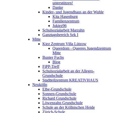
unterstützen!
Danke
Kinder- und Jugendhaus an der Wuhle
Kita Hasenburg
Familienzentrum
Jukiez96
Schulsozialarbeit Marzahn
Ganztagsbereich Sek I
Mitte
Kiez Zentrum Villa Lützow
Queerdom - Queeres Jugendzentrum
Mitte
Bunter Fuchs
Blog
FiPP-Treff
Schulsozialarbeit an der Allegro-
Grundschule
Stadtteilzentrum KREATIVHAUS
Neukölln
Elbe-Grundschule
Sonnen-Grundschule
Richard Grundschule
Löwenzahn Grundschule
Schule an der Köllnischen Heide
Zürich-Schule