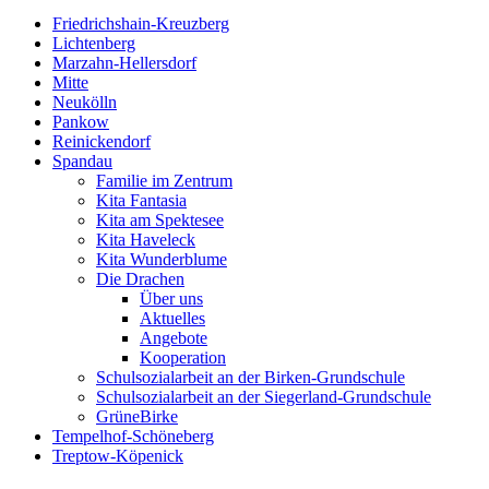
Friedrichshain-Kreuzberg
Lichtenberg
Marzahn-Hellersdorf
Mitte
Neukölln
Pankow
Reinickendorf
Spandau
Familie im Zentrum
Kita Fantasia
Kita am Spektesee
Kita Haveleck
Kita Wunderblume
Die Drachen
Über uns
Aktuelles
Angebote
Kooperation
Schulsozialarbeit an der Birken-Grundschule
Schulsozialarbeit an der Siegerland-Grundschule
GrüneBirke
Tempelhof-Schöneberg
Treptow-Köpenick