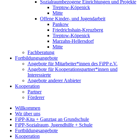
Sozialraumbezogene Einrichtungen und Projekte
Treptow-Köpenick
Mitte
Offene Kinder- und Jugendarbeit
Pankow
Friedrichshain-Kreuzberg
Treptow-Köpenick
Marzahn-Hellersdorf
Mitte
Fachberatung
Fortbildungsangebote
Angebote für Mitarbeiter*innen des FiPP e.V.
Angebote für Kooperationspartner*innen und
Interessierte
Angebote anderer Anbieter
Kooperation
Partner
Förderer
Willkommen
Wir über uns
FiPP-Kita + Ganztag an Grundschule
FiPP-Sozialraum, Jugendhilfe + Schule
Fortbildungsangebote
Kooperation