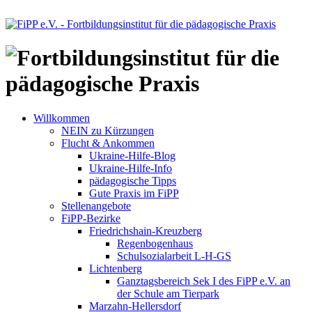
Willkommen
NEIN zu Kürzungen
Flucht & Ankommen
Ukraine-Hilfe-Blog
Ukraine-Hilfe-Info
pädagogische Tipps
Gute Praxis im FiPP
Stellenangebote
FiPP-Bezirke
Friedrichshain-Kreuzberg
Regenbogenhaus
Schulsozialarbeit L-H-GS
Lichtenberg
Ganztagsbereich Sek I des FiPP e.V. an
der Schule am Tierpark
Marzahn-Hellersdorf