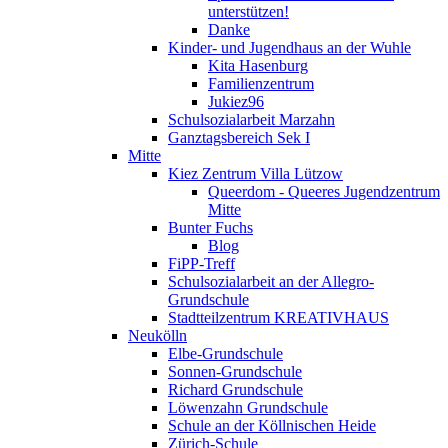
unterstützen!
Danke
Kinder- und Jugendhaus an der Wuhle
Kita Hasenburg
Familienzentrum
Jukiez96
Schulsozialarbeit Marzahn
Ganztagsbereich Sek I
Mitte
Kiez Zentrum Villa Lützow
Queerdom - Queeres Jugendzentrum
Mitte
Bunter Fuchs
Blog
FiPP-Treff
Schulsozialarbeit an der Allegro-
Grundschule
Stadtteilzentrum KREATIVHAUS
Neukölln
Elbe-Grundschule
Sonnen-Grundschule
Richard Grundschule
Löwenzahn Grundschule
Schule an der Köllnischen Heide
Zürich-Schule