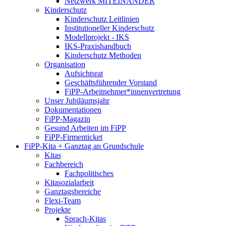
Netzwerk MITEINANDER
Kinderschutz
Kinderschutz Leitlinien
Institutioneller Kinderschutz
Modellprojekt - IKS
IKS-Praxishandbuch
Kinderschutz Methoden
Organisation
Aufsichtsrat
Geschäftsführender Vorstand
FiPP-Arbeitnehmer*​innenvertretung
Unser Jubiläumsjahr
Dokumentationen
FiPP-Magazin
Gesund Arbeiten im FiPP
FiPP-Firmenticket
FiPP-Kita + Ganztag an Grundschule
Kitas
Fachbereich
Fachpolitisches
Kitasozialarbeit
Ganztagsbereiche
Flexi-Team
Projekte
Sprach-Kitas