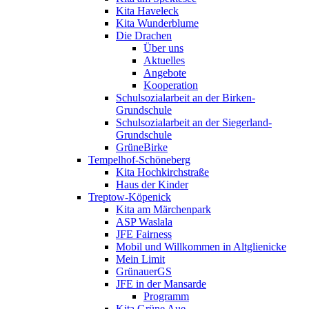
Kita Haveleck
Kita Wunderblume
Die Drachen
Über uns
Aktuelles
Angebote
Kooperation
Schulsozialarbeit an der Birken-
Grundschule
Schulsozialarbeit an der Siegerland-
Grundschule
GrüneBirke
Tempelhof-Schöneberg
Kita Hochkirchstraße
Haus der Kinder
Treptow-Köpenick
Kita am Märchenpark
ASP Waslala
JFE Fairness
Mobil und Willkommen in Altglienicke
Mein Limit
GrünauerGS
JFE in der Mansarde
Programm
Kita Grüne Aue