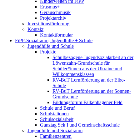
Kinderwelten im FiPP
Erasmus+
Geräuschmusik
Projektarchiv
Investitionsförderung
Kontakt
Kontaktformular
FiPP-Sozialraum, Jugendhilfe + Schule
Jugendhilfe und Schule
Projekte
Schulbezogene Jugendsozialarbeit an der
Löwenzahn-Grundschule für
Schüler*innen aus der Ukraine und
Willkommensklassen
RV-BuT Lernförderung an der Elbe-
Schule
RV-BuT Lernförderung an der Sonnen-
Grundschule
Bildungsforum Falkenhagener Feld
Schule und Beruf
Schulstationen
Schulsozialarbeit
Ganztag Sek I und Gemeinschaftsschule
Jugendhilfe und Sozialraum
Familienzentren