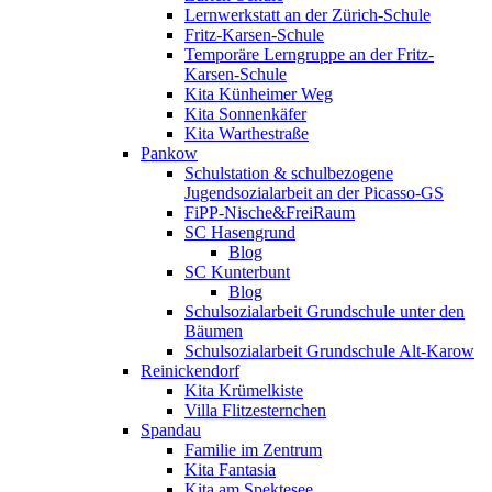
Lernwerkstatt an der Zürich-Schule
Fritz-Karsen-Schule
Temporäre Lerngruppe an der Fritz-
Karsen-Schule
Kita Künheimer Weg
Kita Sonnenkäfer
Kita Warthestraße
Pankow
Schulstation & schulbezogene
Jugendsozialarbeit an der Picasso-GS
FiPP-Nische&FreiRaum
SC Hasengrund
Blog
SC Kunterbunt
Blog
Schulsozialarbeit Grundschule unter den
Bäumen
Schulsozialarbeit Grundschule Alt-Karow
Reinickendorf
Kita Krümelkiste
Villa Flitzesternchen
Spandau
Familie im Zentrum
Kita Fantasia
Kita am Spektesee