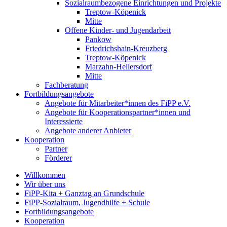
Sozialraumbezogene Einrichtungen und Projekte
Treptow-Köpenick
Mitte
Offene Kinder- und Jugendarbeit
Pankow
Friedrichshain-Kreuzberg
Treptow-Köpenick
Marzahn-Hellersdorf
Mitte
Fachberatung
Fortbildungsangebote
Angebote für Mitarbeiter*innen des FiPP e.V.
Angebote für Kooperationspartner*innen und
Interessierte
Angebote anderer Anbieter
Kooperation
Partner
Förderer
Willkommen
Wir über uns
FiPP-Kita + Ganztag an Grundschule
FiPP-Sozialraum, Jugendhilfe + Schule
Fortbildungsangebote
Kooperation