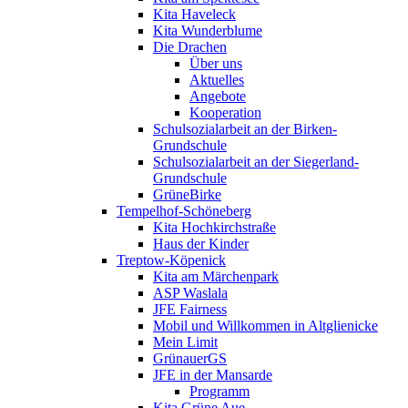
Kita Haveleck
Kita Wunderblume
Die Drachen
Über uns
Aktuelles
Angebote
Kooperation
Schulsozialarbeit an der Birken-
Grundschule
Schulsozialarbeit an der Siegerland-
Grundschule
GrüneBirke
Tempelhof-Schöneberg
Kita Hochkirchstraße
Haus der Kinder
Treptow-Köpenick
Kita am Märchenpark
ASP Waslala
JFE Fairness
Mobil und Willkommen in Altglienicke
Mein Limit
GrünauerGS
JFE in der Mansarde
Programm
Kita Grüne Aue