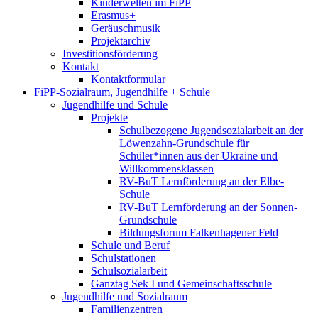
Kinderwelten im FiPP
Erasmus+
Geräuschmusik
Projektarchiv
Investitionsförderung
Kontakt
Kontaktformular
FiPP-Sozialraum, Jugendhilfe + Schule
Jugendhilfe und Schule
Projekte
Schulbezogene Jugendsozialarbeit an der
Löwenzahn-Grundschule für
Schüler*innen aus der Ukraine und
Willkommensklassen
RV-BuT Lernförderung an der Elbe-
Schule
RV-BuT Lernförderung an der Sonnen-
Grundschule
Bildungsforum Falkenhagener Feld
Schule und Beruf
Schulstationen
Schulsozialarbeit
Ganztag Sek I und Gemeinschaftsschule
Jugendhilfe und Sozialraum
Familienzentren