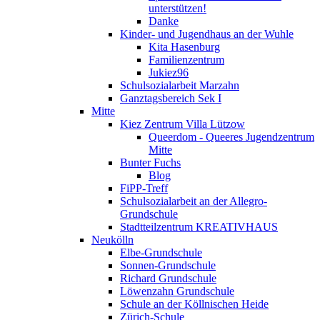
unterstützen!
Danke
Kinder- und Jugendhaus an der Wuhle
Kita Hasenburg
Familienzentrum
Jukiez96
Schulsozialarbeit Marzahn
Ganztagsbereich Sek I
Mitte
Kiez Zentrum Villa Lützow
Queerdom - Queeres Jugendzentrum
Mitte
Bunter Fuchs
Blog
FiPP-Treff
Schulsozialarbeit an der Allegro-
Grundschule
Stadtteilzentrum KREATIVHAUS
Neukölln
Elbe-Grundschule
Sonnen-Grundschule
Richard Grundschule
Löwenzahn Grundschule
Schule an der Köllnischen Heide
Zürich-Schule