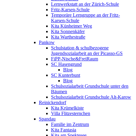
Lernwerkstatt an der Zürich-Schule
Fritz-Karsen-Schule
Temporäre Lerngruppe an der Fritz-
Karsen-Schule
Kita Künheimer Weg
Kita Sonnenkäfer
Kita Warthestraße
Pankow
Schulstation & schulbezogene
Jugendsozialarbeit an der Picasso-GS
FiPP-Nische&FreiRaum
SC Hasengrund
Blog
SC Kunterbunt
Blog
Schulsozialarbeit Grundschule unter den
Bäumen
Schulsozialarbeit Grundschule Alt-Karow
Reinickendorf
Kita Krümelkiste
Villa Flitzesternchen
Spandau
Familie im Zentrum
Kita Fantasia
Kita am Spektesee