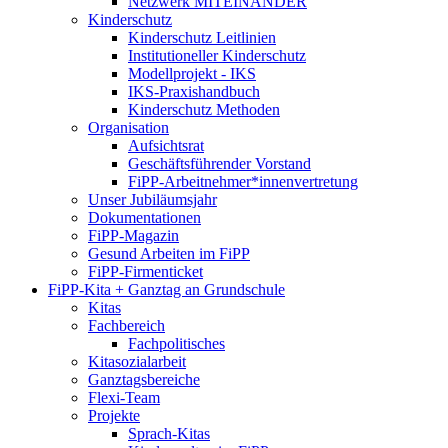
Netzwerk MITEINANDER
Kinderschutz
Kinderschutz Leitlinien
Institutioneller Kinderschutz
Modellprojekt - IKS
IKS-Praxishandbuch
Kinderschutz Methoden
Organisation
Aufsichtsrat
Geschäftsführender Vorstand
FiPP-Arbeitnehmer*​innenvertretung
Unser Jubiläumsjahr
Dokumentationen
FiPP-Magazin
Gesund Arbeiten im FiPP
FiPP-Firmenticket
FiPP-Kita + Ganztag an Grundschule
Kitas
Fachbereich
Fachpolitisches
Kitasozialarbeit
Ganztagsbereiche
Flexi-Team
Projekte
Sprach-Kitas