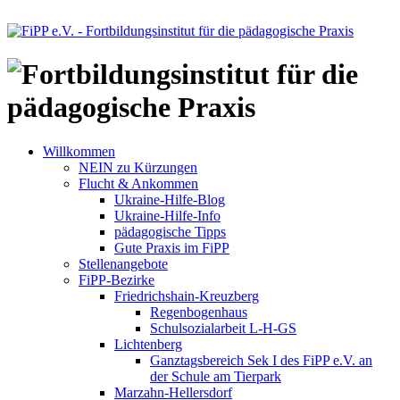
Willkommen
NEIN zu Kürzungen
Flucht & Ankommen
Ukraine-Hilfe-Blog
Ukraine-Hilfe-Info
pädagogische Tipps
Gute Praxis im FiPP
Stellenangebote
FiPP-Bezirke
Friedrichshain-Kreuzberg
Regenbogenhaus
Schulsozialarbeit L-H-GS
Lichtenberg
Ganztagsbereich Sek I des FiPP e.V. an
der Schule am Tierpark
Marzahn-Hellersdorf