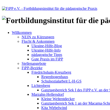
Willkommen
NEIN zu Kürzungen
Flucht & Ankommen
Ukraine-Hilfe-Blog
Ukraine-Hilfe-Info
pädagogische Tipps
Gute Praxis im FiPP
Stellenangebote
FiPP-Bezirke
Friedrichshain-Kreuzberg
Regenbogenhaus
Schulsozialarbeit L-H-GS
Lichtenberg
Ganztagsbereich Sek I des FiPP e.V. an der
Marzahn-Hellersdorf
Kleine Weltentdecker
Ganztagsbereich Sek 1 an der Macarna-Sch
Kita Wirbelwind