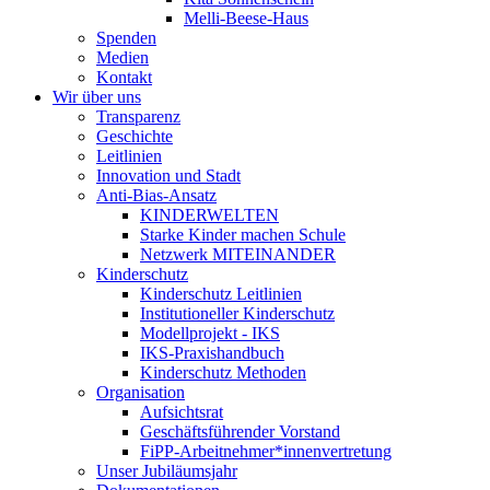
Melli-Beese-Haus
Spenden
Medien
Kontakt
Wir über uns
Transparenz
Geschichte
Leitlinien
Innovation und Stadt
Anti-Bias-Ansatz
KINDERWELTEN
Starke Kinder machen Schule
Netzwerk MITEINANDER
Kinderschutz
Kinderschutz Leitlinien
Institutioneller Kinderschutz
Modellprojekt - IKS
IKS-Praxishandbuch
Kinderschutz Methoden
Organisation
Aufsichtsrat
Geschäftsführender Vorstand
FiPP-Arbeitnehmer*​innenvertretung
Unser Jubiläumsjahr