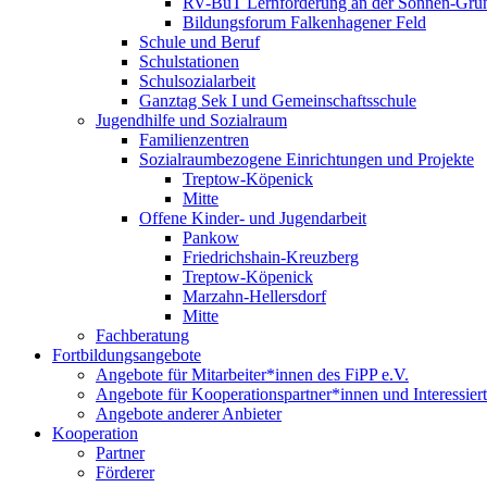
RV-BuT Lernförderung an der Sonnen-Gru
Bildungsforum Falkenhagener Feld
Schule und Beruf
Schulstationen
Schulsozialarbeit
Ganztag Sek I und Gemeinschaftsschule
Jugendhilfe und Sozialraum
Familienzentren
Sozialraumbezogene Einrichtungen und Projekte
Treptow-Köpenick
Mitte
Offene Kinder- und Jugendarbeit
Pankow
Friedrichshain-Kreuzberg
Treptow-Köpenick
Marzahn-Hellersdorf
Mitte
Fachberatung
Fortbildungsangebote
Angebote für Mitarbeiter*innen des FiPP e.V.
Angebote für Kooperationspartner*innen und Interessier
Angebote anderer Anbieter
Kooperation
Partner
Förderer