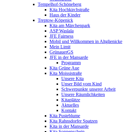
Tempelhof-Schöneberg
Kita Hochkirchstraße
Haus der Kinder
Treptow-Köpenick
Kita am Märchenpark
ASP Waslala
JFE Fairness
Mobil und Willkommen in Altglienicke
Mein Limit
GrünauerGS
JFE in der Mansarde
Programm
Kita Grüne Aue
Kita Moissistraße
Unsere Kita
Unser Bild vom Kind
Schwerpunkte unserer Arbeit
Unsere Räumlichkeiten
Kitaplätze
Aktuelles
Kontakt
Kita Pusteblume
Kita Rahnsdorfer Spatzen
Kita in der Mansarde
Kita Sonnenschein