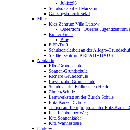
Jukiez96
Schulsozialarbeit Marzahn
Ganztagsbereich Sek I
Mitte
Kiez Zentrum Villa Lützow
Queerdom - Queeres Jugendzentrum 
Bunter Fuchs
Blog
FiPP-Treff
Schulsozialarbeit an der Allegro-Grundschu
Stadtteilzentrum KREATIVHAUS
Neukölln
Elbe-Grundschule
Sonnen-Grundschule
Richard Grundschule
Löwenzahn Grundschule
Schule an der Köllnischen Heide
Zürich-Schule
Lernwerkstatt an der Zürich-Schule
Fritz-Karsen-Schule
Temporäre Lerngruppe an der Fritz-Karsen-
Kita Künheimer Weg
Kita Sonnenkäfer
Kita Warthestraße
Pankow