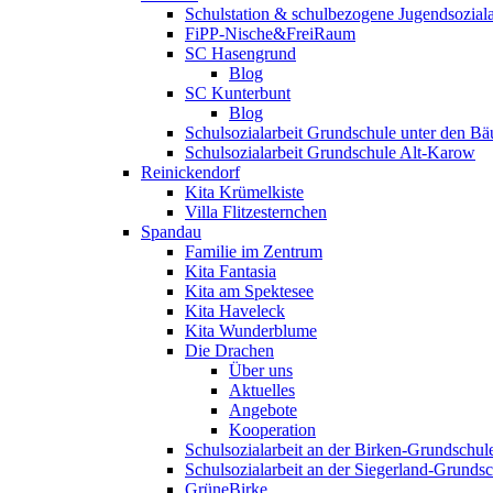
Schulstation & schulbezogene Jugendsoziala
FiPP-Nische&FreiRaum
SC Hasengrund
Blog
SC Kunterbunt
Blog
Schulsozialarbeit Grundschule unter den B
Schulsozialarbeit Grundschule Alt-Karow
Reinickendorf
Kita Krümelkiste
Villa Flitzesternchen
Spandau
Familie im Zentrum
Kita Fantasia
Kita am Spektesee
Kita Haveleck
Kita Wunderblume
Die Drachen
Über uns
Aktuelles
Angebote
Kooperation
Schulsozialarbeit an der Birken-Grundschul
Schulsozialarbeit an der Siegerland-Grunds
GrüneBirke