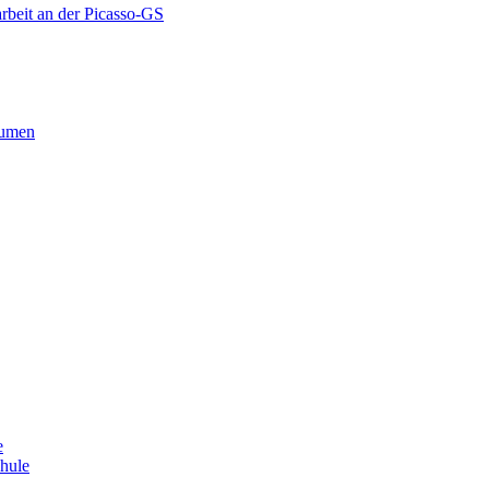
rbeit an der Picasso-GS
äumen
e
chule