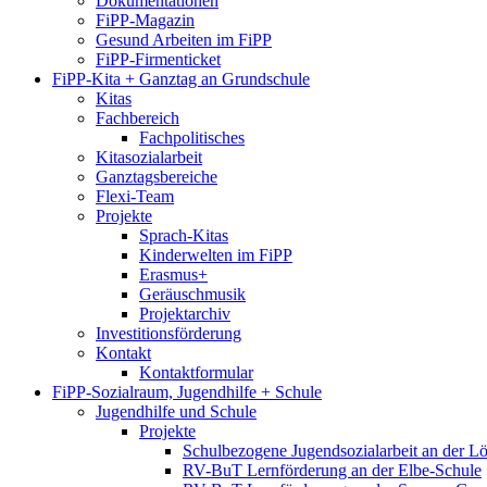
Dokumentationen
FiPP-Magazin
Gesund Arbeiten im FiPP
FiPP-Firmenticket
FiPP-Kita + Ganztag an Grundschule
Kitas
Fachbereich
Fachpolitisches
Kitasozialarbeit
Ganztagsbereiche
Flexi-Team
Projekte
Sprach-Kitas
Kinderwelten im FiPP
Erasmus+
Geräuschmusik
Projektarchiv
Investitionsförderung
Kontakt
Kontaktformular
FiPP-Sozialraum, Jugendhilfe + Schule
Jugendhilfe und Schule
Projekte
Schulbezogene Jugendsozialarbeit an der 
RV-BuT Lernförderung an der Elbe-Schule