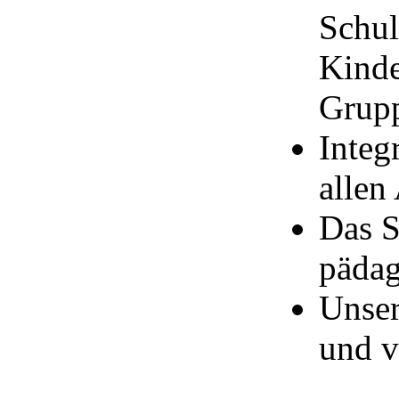
Schul
Kinde
Grup
Integ
allen 
Das S
pädag
Unser
und v