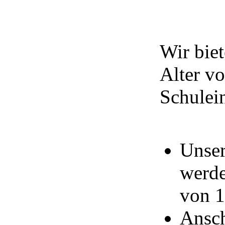
Wir biet
Alter v
Schulein
Unser
werde
von 1
Ansch