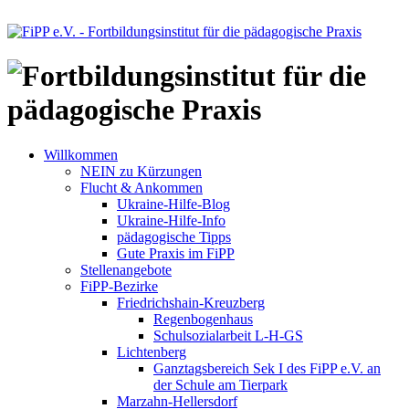
Willkommen
NEIN zu Kürzungen
Flucht & Ankommen
Ukraine-Hilfe-Blog
Ukraine-Hilfe-Info
pädagogische Tipps
Gute Praxis im FiPP
Stellenangebote
FiPP-Bezirke
Friedrichshain-Kreuzberg
Regenbogenhaus
Schulsozialarbeit L-H-GS
Lichtenberg
Ganztagsbereich Sek I des FiPP e.V. an
der Schule am Tierpark
Marzahn-Hellersdorf