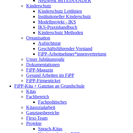
Netzwerk MITEINANDER
Kinderschutz
Kinderschutz Leitlinien
Institutioneller Kinderschutz
Modellprojekt - IKS
IKS-Praxishandbuch
Kinderschutz Methoden
Organisation
Aufsichtsrat
Geschäftsführender Vorstand
FiPP-Arbeitnehmer*​innenvertretung
Unser Jubiläumsjahr
Dokumentationen
FiPP-Magazin
Gesund Arbeiten im FiPP
FiPP-Firmenticket
FiPP-Kita + Ganztag an Grundschule
Kitas
Fachbereich
Fachpolitisches
Kitasozialarbeit
Ganztagsbereiche
Flexi-Team
Projekte
Sprach-Kitas