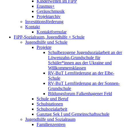
Kinderwelten im FiPP
Erasmus+
Geräuschmusik
Projektarchiv
Investitionsförderung
Kontakt
Kontaktformular
FiPP-Sozialraum, Jugendhilfe + Schule
Jugendhilfe und Schule
Projekte
Schulbezogene Jugendsozialarbeit an der
Löwenzahn-Grundschule für
Schüler*innen aus der Ukraine und
Willkommensklassen
RV-BuT Lernförderung an der Elbe-
Schule
RV-BuT Lernförderung an der Sonnen-
Grundschule
Bildungsforum Falkenhagener Feld
Schule und Beruf
Schulstationen
Schulsozialarbeit
Ganztag Sek I und Gemeinschaftsschule
Jugendhilfe und Sozialraum
Familienzentren