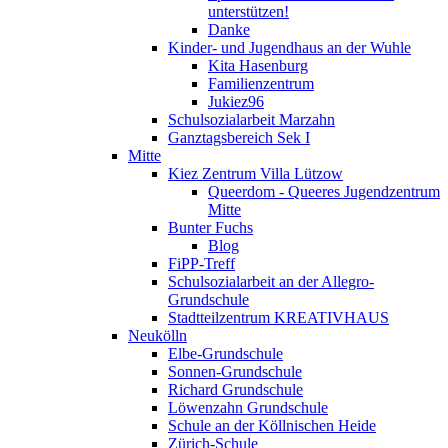
unterstützen!
Danke
Kinder- und Jugendhaus an der Wuhle
Kita Hasenburg
Familienzentrum
Jukiez96
Schulsozialarbeit Marzahn
Ganztagsbereich Sek I
Mitte
Kiez Zentrum Villa Lützow
Queerdom - Queeres Jugendzentrum
Mitte
Bunter Fuchs
Blog
FiPP-Treff
Schulsozialarbeit an der Allegro-
Grundschule
Stadtteilzentrum KREATIVHAUS
Neukölln
Elbe-Grundschule
Sonnen-Grundschule
Richard Grundschule
Löwenzahn Grundschule
Schule an der Köllnischen Heide
Zürich-Schule