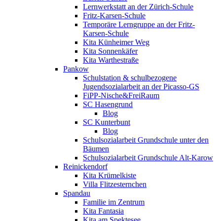
Lernwerkstatt an der Zürich-Schule
Fritz-Karsen-Schule
Temporäre Lerngruppe an der Fritz-
Karsen-Schule
Kita Künheimer Weg
Kita Sonnenkäfer
Kita Warthestraße
Pankow
Schulstation & schulbezogene
Jugendsozialarbeit an der Picasso-GS
FiPP-Nische&FreiRaum
SC Hasengrund
Blog
SC Kunterbunt
Blog
Schulsozialarbeit Grundschule unter den
Bäumen
Schulsozialarbeit Grundschule Alt-Karow
Reinickendorf
Kita Krümelkiste
Villa Flitzesternchen
Spandau
Familie im Zentrum
Kita Fantasia
Kita am Spektesee