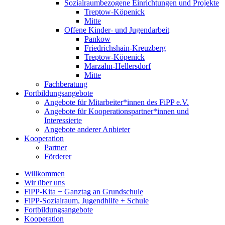
Sozialraumbezogene Einrichtungen und Projekte
Treptow-Köpenick
Mitte
Offene Kinder- und Jugendarbeit
Pankow
Friedrichshain-Kreuzberg
Treptow-Köpenick
Marzahn-Hellersdorf
Mitte
Fachberatung
Fortbildungsangebote
Angebote für Mitarbeiter*innen des FiPP e.V.
Angebote für Kooperationspartner*innen und
Interessierte
Angebote anderer Anbieter
Kooperation
Partner
Förderer
Willkommen
Wir über uns
FiPP-Kita + Ganztag an Grundschule
FiPP-Sozialraum, Jugendhilfe + Schule
Fortbildungsangebote
Kooperation