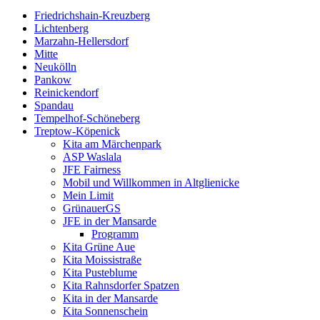
Friedrichshain-Kreuzberg
Lichtenberg
Marzahn-Hellersdorf
Mitte
Neukölln
Pankow
Reinickendorf
Spandau
Tempelhof-Schöneberg
Treptow-Köpenick
Kita am Märchenpark
ASP Waslala
JFE Fairness
Mobil und Willkommen in Altglienicke
Mein Limit
GrünauerGS
JFE in der Mansarde
Programm
Kita Grüne Aue
Kita Moissistraße
Kita Pusteblume
Kita Rahnsdorfer Spatzen
Kita in der Mansarde
Kita Sonnenschein