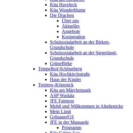
Kita Haveleck
Kita Wunderblume
Die Drachen
Über uns
Aktuelles
Angebote
Kooperation
Schulsozialarbeit an der Birken-
Grundschule
Schulsozialarbeit an der Siegerland-
Grundschule
GrüneBirke
Tempelhof-Schöneberg
Kita Hochkirchstraße
Haus der Kinder
Treptow-Köpenick
Kita am Märchenpark
ASP Waslala
JFE Fairness
Mobil und Willkommen in Altglienicke
Mein Limit
GrünauerGS
JFE in der Mansarde
Programm
Kita Grüne Aue