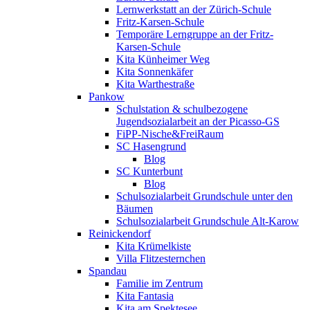
Lernwerkstatt an der Zürich-Schule
Fritz-Karsen-Schule
Temporäre Lerngruppe an der Fritz-
Karsen-Schule
Kita Künheimer Weg
Kita Sonnenkäfer
Kita Warthestraße
Pankow
Schulstation & schulbezogene
Jugendsozialarbeit an der Picasso-GS
FiPP-Nische&FreiRaum
SC Hasengrund
Blog
SC Kunterbunt
Blog
Schulsozialarbeit Grundschule unter den
Bäumen
Schulsozialarbeit Grundschule Alt-Karow
Reinickendorf
Kita Krümelkiste
Villa Flitzesternchen
Spandau
Familie im Zentrum
Kita Fantasia
Kita am Spektesee