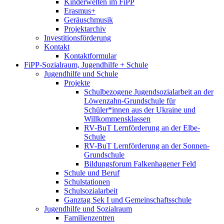
Kinderwelten im FiPP
Erasmus+
Geräuschmusik
Projektarchiv
Investitionsförderung
Kontakt
Kontaktformular
FiPP-Sozialraum, Jugendhilfe + Schule
Jugendhilfe und Schule
Projekte
Schulbezogene Jugendsozialarbeit an der
Löwenzahn-Grundschule für
Schüler*innen aus der Ukraine und
Willkommensklassen
RV-BuT Lernförderung an der Elbe-
Schule
RV-BuT Lernförderung an der Sonnen-
Grundschule
Bildungsforum Falkenhagener Feld
Schule und Beruf
Schulstationen
Schulsozialarbeit
Ganztag Sek I und Gemeinschaftsschule
Jugendhilfe und Sozialraum
Familienzentren