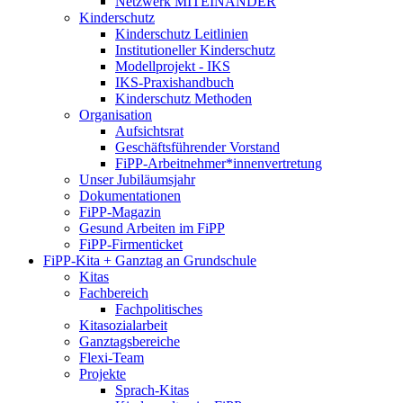
Netzwerk MITEINANDER
Kinderschutz
Kinderschutz Leitlinien
Institutioneller Kinderschutz
Modellprojekt - IKS
IKS-Praxishandbuch
Kinderschutz Methoden
Organisation
Aufsichtsrat
Geschäftsführender Vorstand
FiPP-Arbeitnehmer*​innenvertretung
Unser Jubiläumsjahr
Dokumentationen
FiPP-Magazin
Gesund Arbeiten im FiPP
FiPP-Firmenticket
FiPP-Kita + Ganztag an Grundschule
Kitas
Fachbereich
Fachpolitisches
Kitasozialarbeit
Ganztagsbereiche
Flexi-Team
Projekte
Sprach-Kitas