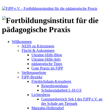
Willkommen
NEIN zu Kürzungen
Flucht & Ankommen
Ukraine-Hilfe-Blog
Ukraine-Hilfe-Info
pädagogische Tipps
Gute Praxis im FiPP
Stellenangebote
FiPP-Bezirke
Friedrichshain-Kreuzberg
Regenbogenhaus
Schulsozialarbeit L-H-GS
Lichtenberg
Ganztagsbereich Sek I des FiPP e.V. an
der Schule am Tierpark
Marzahn-Hellersdorf