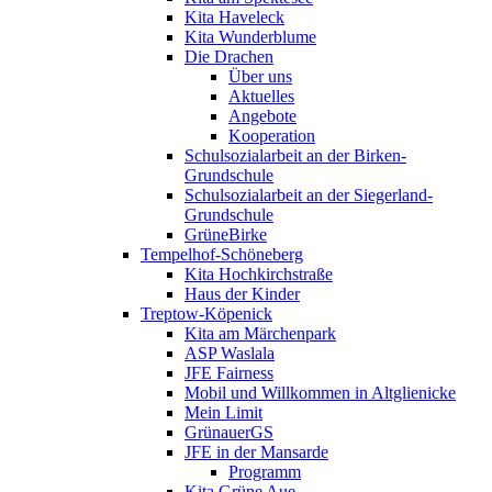
Kita Haveleck
Kita Wunderblume
Die Drachen
Über uns
Aktuelles
Angebote
Kooperation
Schulsozialarbeit an der Birken-
Grundschule
Schulsozialarbeit an der Siegerland-
Grundschule
GrüneBirke
Tempelhof-Schöneberg
Kita Hochkirchstraße
Haus der Kinder
Treptow-Köpenick
Kita am Märchenpark
ASP Waslala
JFE Fairness
Mobil und Willkommen in Altglienicke
Mein Limit
GrünauerGS
JFE in der Mansarde
Programm
Kita Grüne Aue