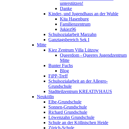
unterstützen!
Danke
Kinder- und Jugendhaus an der Wuhle
Kita Hasenburg
Familienzentrum
Jukiez96
Schulsozialarbeit Marzahn
Ganztagsbereich Sek I
Mitte
Kiez Zentrum Villa Lützow
Queerdom - Queeres Jugendzentrum
Mitte
Bunter Fuchs
Blog
FiPP-Treff
Schulsozialarbeit an der Allegro-
Grundschule
Stadtteilzentrum KREATIVHAUS
Neukölln
Elbe-Grundschule
Sonnen-Grundschule
Richard Grundschule
Löwenzahn Grundschule
Schule an der Köllnischen Heide
Zürich-Schule