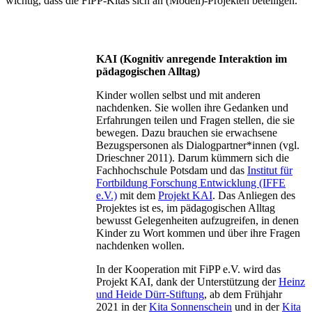
wichtig, dass die FiPP-Kitas sich an (Modell)-Projekten beteiligen.
KAI (Kognitiv anregende Interaktion im
pädagogischen Alltag)
Kinder wollen selbst und mit anderen
nachdenken. Sie wollen ihre Gedanken und
Erfahrungen teilen und Fragen stellen, die sie
bewegen. Dazu brauchen sie erwachsene
Bezugspersonen als Dialogpartner*innen (vgl.
Drieschner 2011). Darum kümmern sich die
Fachhochschule Potsdam und das
Institut für
Fortbildung Forschung Entwicklung (IFFE
e.V.)
mit dem
Projekt KAI
. Das Anliegen des
Projektes ist es, im pädagogischen Alltag
bewusst Gelegenheiten aufzugreifen, in denen
Kinder zu Wort kommen und über ihre Fragen
nachdenken wollen.
In der Kooperation mit FiPP e.V. wird das
Projekt KAI, dank der Unterstützung der
Heinz
und Heide Dürr-Stiftung
, ab dem Frühjahr
2021 in der
Kita Sonnenschein
und in der
Kita