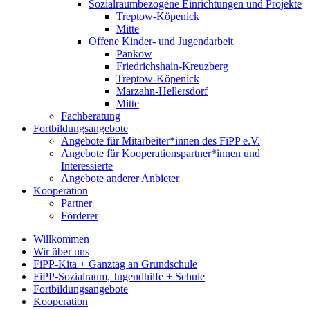
Sozialraumbezogene Einrichtungen und Projekte
Treptow-Köpenick
Mitte
Offene Kinder- und Jugendarbeit
Pankow
Friedrichshain-Kreuzberg
Treptow-Köpenick
Marzahn-Hellersdorf
Mitte
Fachberatung
Fortbildungsangebote
Angebote für Mitarbeiter*innen des FiPP e.V.
Angebote für Kooperationspartner*innen und
Interessierte
Angebote anderer Anbieter
Kooperation
Partner
Förderer
Willkommen
Wir über uns
FiPP-Kita + Ganztag an Grundschule
FiPP-Sozialraum, Jugendhilfe + Schule
Fortbildungsangebote
Kooperation