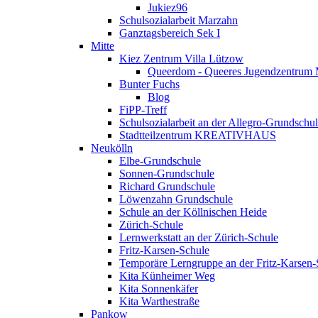
Jukiez96
Schulsozialarbeit Marzahn
Ganztagsbereich Sek I
Mitte
Kiez Zentrum Villa Lützow
Queerdom - Queeres Jugendzentrum 
Bunter Fuchs
Blog
FiPP-Treff
Schulsozialarbeit an der Allegro-Grundschu
Stadtteilzentrum KREATIVHAUS
Neukölln
Elbe-Grundschule
Sonnen-Grundschule
Richard Grundschule
Löwenzahn Grundschule
Schule an der Köllnischen Heide
Zürich-Schule
Lernwerkstatt an der Zürich-Schule
Fritz-Karsen-Schule
Temporäre Lerngruppe an der Fritz-Karsen-
Kita Künheimer Weg
Kita Sonnenkäfer
Kita Warthestraße
Pankow