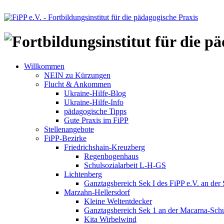
Willkommen
NEIN zu Kürzungen
Flucht & Ankommen
Ukraine-Hilfe-Blog
Ukraine-Hilfe-Info
pädagogische Tipps
Gute Praxis im FiPP
Stellenangebote
FiPP-Bezirke
Friedrichshain-Kreuzberg
Regenbogenhaus
Schulsozialarbeit L-H-GS
Lichtenberg
Ganztagsbereich Sek I des FiPP e.V. an der
Marzahn-Hellersdorf
Kleine Weltentdecker
Ganztagsbereich Sek 1 an der Macarna-Sch
Kita Wirbelwind