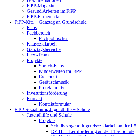
Dokumentationen
FiPP-Magazin
Gesund Arbeiten im FiPP
FiPP-Firmenticket
FiPP-Kita + Ganztag an Grundschule
Kitas
Fachbereich
Fachpolitisches
Kitasozialarbeit
Ganztagsbereiche
Flexi-Team
Projekte
Sprach-Kitas
Kinderwelten im FiPP
Erasmus+
Geräuschmusik
Projektarchiv
Investitionsförderung
Kontakt
Kontaktformular
FiPP-Sozialraum, Jugendhilfe + Schule
Jugendhilfe und Schule
Projekte
Schulbezogene Jugendsozialarbeit an der 
RV-BuT Lernförderung an der Elbe-Schule