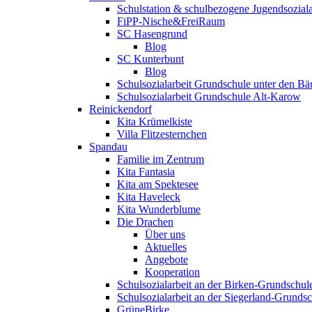
Schulstation & schulbezogene Jugendsoziala
FiPP-Nische&FreiRaum
SC Hasengrund
Blog
SC Kunterbunt
Blog
Schulsozialarbeit Grundschule unter den B
Schulsozialarbeit Grundschule Alt-Karow
Reinickendorf
Kita Krümelkiste
Villa Flitzesternchen
Spandau
Familie im Zentrum
Kita Fantasia
Kita am Spektesee
Kita Haveleck
Kita Wunderblume
Die Drachen
Über uns
Aktuelles
Angebote
Kooperation
Schulsozialarbeit an der Birken-Grundschul
Schulsozialarbeit an der Siegerland-Grunds
GrüneBirke