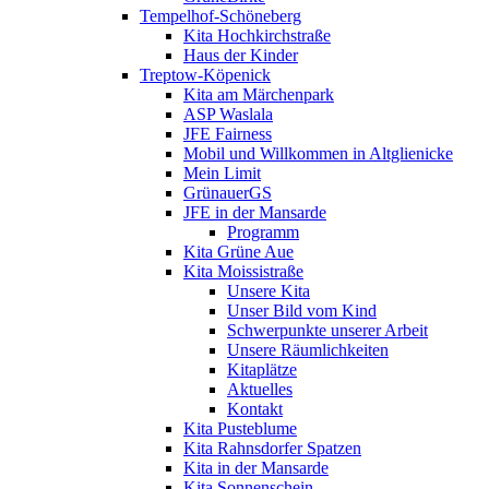
Tempelhof-Schöneberg
Kita Hochkirchstraße
Haus der Kinder
Treptow-Köpenick
Kita am Märchenpark
ASP Waslala
JFE Fairness
Mobil und Willkommen in Altglienicke
Mein Limit
GrünauerGS
JFE in der Mansarde
Programm
Kita Grüne Aue
Kita Moissistraße
Unsere Kita
Unser Bild vom Kind
Schwerpunkte unserer Arbeit
Unsere Räumlichkeiten
Kitaplätze
Aktuelles
Kontakt
Kita Pusteblume
Kita Rahnsdorfer Spatzen
Kita in der Mansarde
Kita Sonnenschein