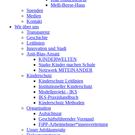
Melli-Beese-Haus
Spenden
Medien
Kontakt
Wir über uns
Transparenz
Geschichte
Leitlinien
Innovation und Stadt
Anti-Bias-Ansatz
KINDERWELTEN
Starke Kinder machen Schule
Netzwerk MITEINANDER
Kinderschutz
Kinderschutz Leitlinien
Institutioneller Kinderschutz
Modellprojekt - IKS
IKS-Praxishandbuch
Kinderschutz Methoden
Organisation
Aufsichtsrat
Geschäftsführender Vorstand
FiPP-Arbeitnehmer*​innenvertretung
Unser Jubiläumsjahr