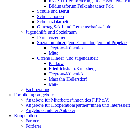
RV-BuT Lernförderung an der Sonnen-Gru
Bildungsforum Falkenhagener Feld
Schule und Beruf
Schulstationen
Schulsozialarbeit
Ganztag Sek I und Gemeinschaftsschule
Jugendhilfe und Sozialraum
Familienzentren
Sozialraumbezogene Einrichtungen und Projekte
Treptow-Köpenick
Mitte
Offene Kinder- und Jugendarbeit
Pankow
Friedrichshain-Kreuzberg
Treptow-Köpenick
Marzahn-Hellersdorf
Mitte
Fachberatung
Fortbildungsangebote
Angebote für Mitarbeiter*innen des FiPP e.V.
Angebote für Kooperationspartner*innen und Interessier
Angebote anderer Anbieter
Kooperation
Partner
Förderer