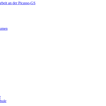
rbeit an der Picasso-GS
äumen
e
chule